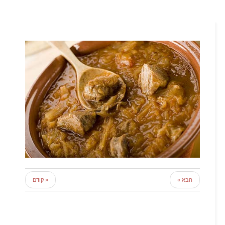
הבא »
« קודם