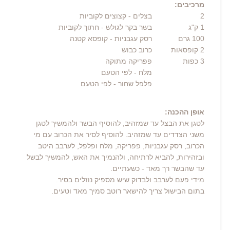
מרכיבים:
2
בצלים
- קצוצים לקוביות
1 ק"ג
בשר בקר לגולש - חתוך לקוביות
100
גרם
רסק עגבניות
- קופסא קטנה
2 קופסאות
כרוב כבוש
3
כפות
פפריקה מתוקה
מלח
- לפי הטעם
פלפל שחור
- לפי הטעם
אופן ההכנה:
לטגן את הבצל עד שמזהיב, להוסיף הבשר ולהמשיך לטגן
משני הצדדים עד שמזהיב. להוסיף לסיר את הכרוב עם מי
הכרוב, רסק עגבניות, פפריקה, מלח ופלפל, לערבב היטב
ובזהירות, להביא לרתיחה, ולהנמיך את האש, להמשיך לבשל
עד שהבשר רך מאד - כשעתיים.
מידי פעם לערבב ולבדוק שיש מספיק נוזלים בסיר.
בתום הבישול צריך להישאר רוטב סמיך מאד וטעים.