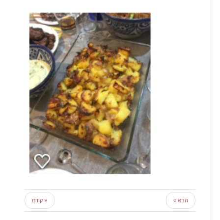
הבא »
« קודם